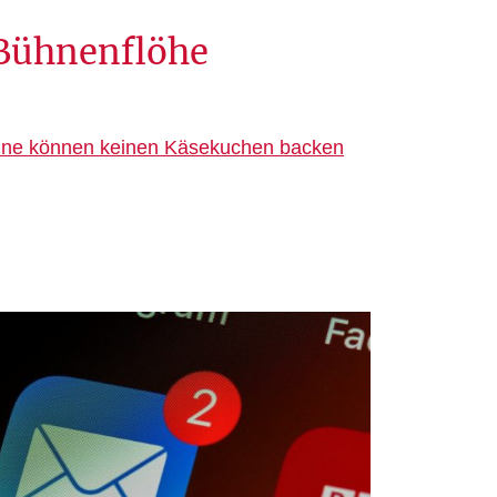
Bühnenflöhe
ine können keinen Käsekuchen backen