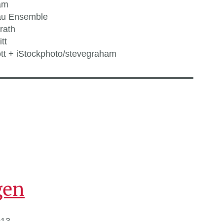
am
au Ensemble
rath
tt
tt + iStockphoto/stevegraham
gen