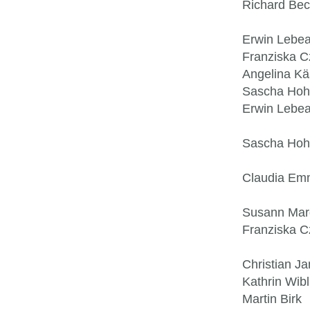
Richard Bec
Erwin Lebe
Franziska C
Angelina Kä
Sascha Ho
Erwin Lebe
Sascha Ho
Claudia Em
Susann Mar
Franziska C
Christian J
Kathrin Wib
Martin Birk