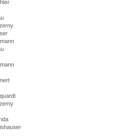
hler
au
zerny
ser
hmann
au
hmann
mert
quardt
zerny
anda
lishauser