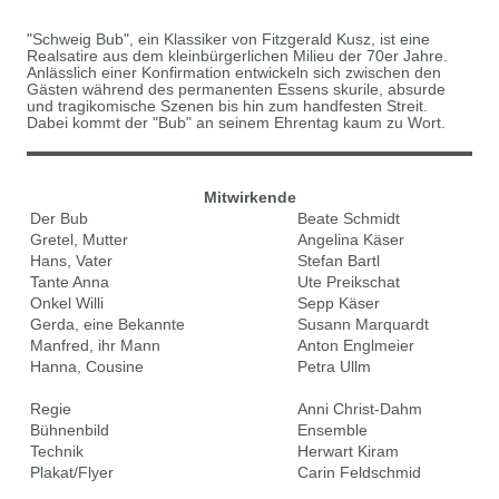
"Schweig Bub", ein Klassiker von Fitzgerald Kusz, ist eine
Realsatire aus dem kleinbürgerlichen Milieu der 70er Jahre.
Anlässlich einer Konfirmation entwickeln sich zwischen den
Gästen während des permanenten Essens skurile, absurde
und tragikomische Szenen bis hin zum handfesten Streit.
Dabei kommt der "Bub" an seinem Ehrentag kaum zu Wort.
Mitwirkende
Der Bub
Beate Schmidt
Gretel, Mutter
Angelina Käser
Hans, Vater
Stefan Bartl
Tante Anna
Ute Preikschat
Onkel Willi
Sepp Käser
Gerda, eine Bekannte
Susann Marquardt
Manfred, ihr Mann
Anton Englmeier
Hanna, Cousine
Petra Ullm
Regie
Anni Christ-Dahm
Bühnenbild
Ensemble
Technik
Herwart Kiram
Plakat/Flyer
Carin Feldschmid